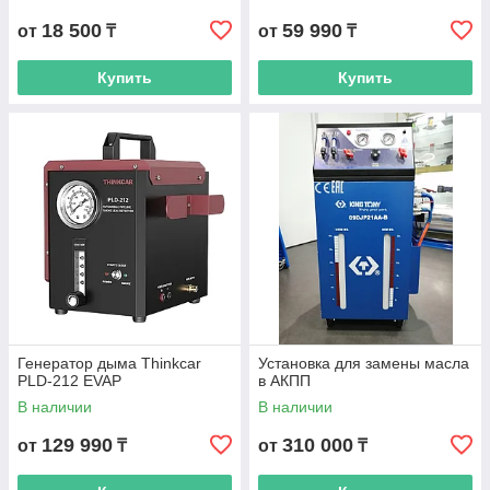
18 500
59 990
от
₸
от
₸
Купить
Купить
Генератор дыма Thinkcar
Установка для замены масла
PLD-212 EVAP
в АКПП
В наличии
В наличии
129 990
310 000
от
₸
от
₸