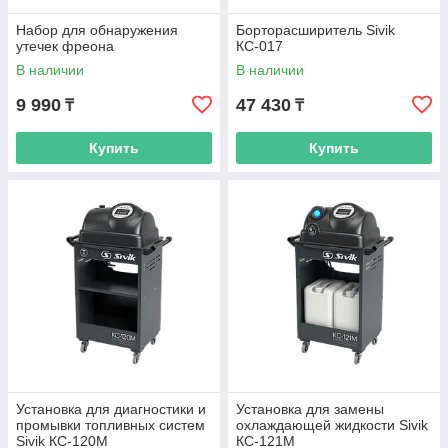
гаражный инструмент. Годится для обслуживания
автомобилей на постоянной основе, в вашем
Набор для обнаружения
Борторасширитель Sivik
собственном гараже и других не оборудованых
утечек фреона
КС-017
специально помещениях;
В наличии
В наличии
Автоинструменты и оснащение для шиномонтажных
9 990
47 430
мастерских, автосервисов и моек: можно подобрать
₸
₸
под любой профессиональный уровень.
Купить
Купить
Установка для диагностики и
Установка для замены
промывки топливных систем
охлаждающей жидкости Sivik
Sivik КС-120М
КС-121М