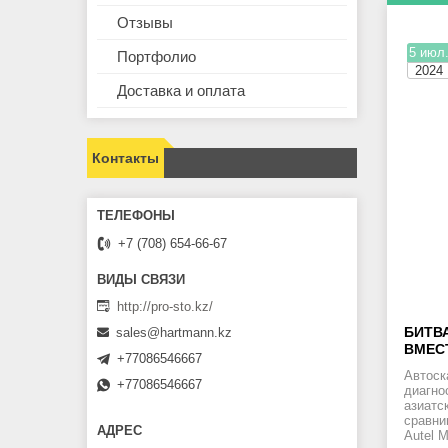
Отзывы
5 июл
Портфолио
2024
Доставка и оплата
Контакты
+7 (708) 654-66-67
http://pro-sto.kz/
БИТВ
sales@hartmann.kz
ВМЕС
+77086546667
Автоск
+77086546667
диагно
азиатс
сравни
Autel 