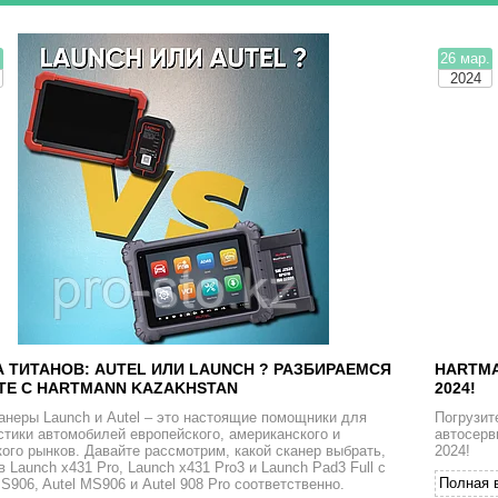
.
26 мар.
2024
А ТИТАНОВ: AUTEL ИЛИ LAUNCH ? РАЗБИРАЕМСЯ
HARTMA
ТЕ С HARTMANN KAZAKHSTAN
2024!
анеры Launch и Autel – это настоящие помощники для
Погрузит
стики автомобилей европейского, американского и
автосерв
кого рынков. Давайте рассмотрим, какой сканер выбрать,
2024!
в Launch x431 Pro, Launch x431 Pro3 и Launch Pad3 Full с
Полная 
MS906, Autel MS906 и Autel 908 Pro соответственно.