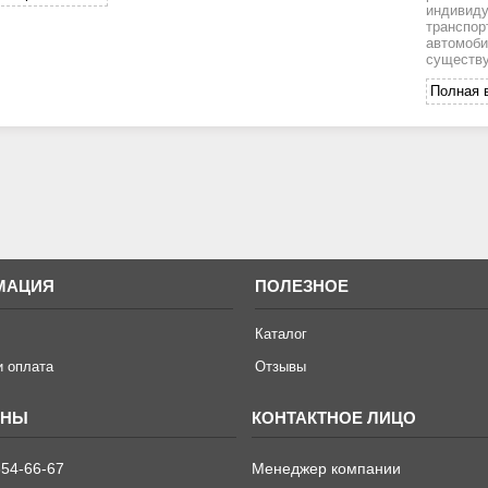
индивиду
транспор
автомоби
существу
Полная 
МАЦИЯ
ПОЛЕЗНОЕ
Каталог
и оплата
Отзывы
654-66-67
Менеджер компании