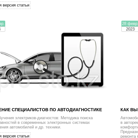
я версия статьи
вр.
28 февр
4
2023
ЕНИЕ СПЕЦИАЛИСТОВ ПО АВТОДИАГНОСТИКЕ
КАК В
бучения электриков-диагностов: Методика поиска
Автомоби
авностей в современных электронных системах
в авторе
ения автомобилей и др. техники.
комфортн
Предназн
я версия статьи
ремонта 