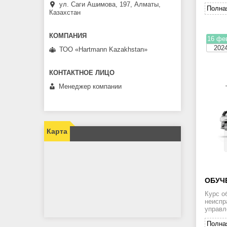
ул. Саги Ашимова, 197, Алматы,
Полна
Казахстан
16 фе
202
ТОО «Hartmann Kazakhstan»
Менеджер компании
Карта
ОБУЧ
Курс о
неиспр
управл
Полна