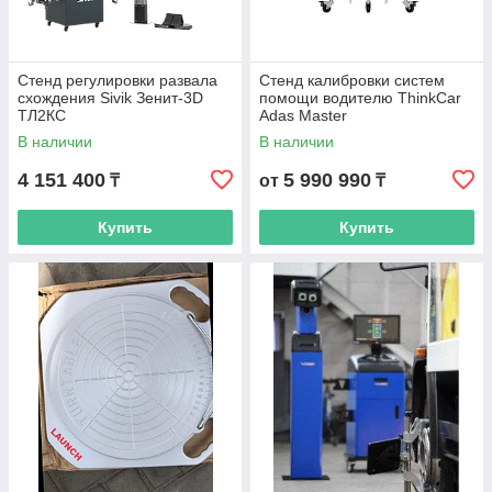
Стенд регулировки развала
Стенд калибровки систем
схождения Sivik Зенит-3D
помощи водителю ThinkCar
ТЛ2КС
Adas Master
В наличии
В наличии
4 151 400
5 990 990
₸
от
₸
Купить
Купить