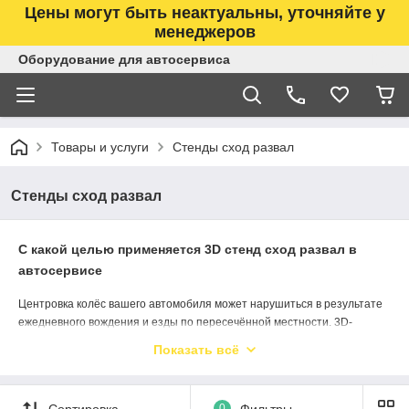
Цены могут быть неактуальны, уточняйте у
менеджеров
Оборудование для автосервиса
Товары и услуги
Стенды сход развал
Стенды сход развал
С какой целью применяется 3D стенд сход развал в
автосервисе
Центровка колёс вашего автомобиля может нарушиться в результате
ежедневного вождения и езды по пересечённой местности. 3D-
выравнивание колёс — это точный способ их повторной калибровки.
Показать всё
Измеряя данные под разными углами, технология сверяет их с
информацией, предоставленной производителем автомобиля. После
этого рулевое управление и подвеска автомобиля могут быть
Сортировка
0
Фильтры