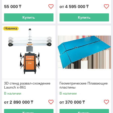
55 000
4 595 000
₸
от
₸
Купить
Купить
Новинка
3D стенд развал-схождение
Геометрические Плавающие
Launch x-861
пластины
В наличии
В наличии
2 890 000
370 000
от
₸
от
₸