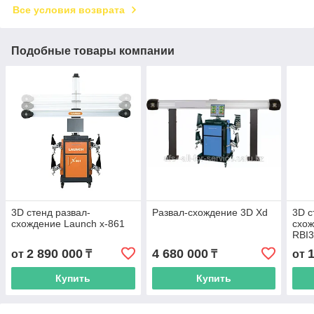
Все условия возврата
Подобные товары компании
3D стенд развал-
Развал-схождение 3D Xd
3D с
схождение Launch x-861
схож
RBI
2 890 000
4 680 000
от
₸
₸
от
Купить
Купить