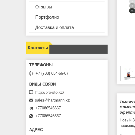
Отзывы
Портфолио
Доставка и оплата
Контакты
+7 (708) 654-66-67
http://pro-sto.kz/
sales@hartmann.kz
Технич
момент
+77086546667
оферто
+77086546667
Новый 3
производ