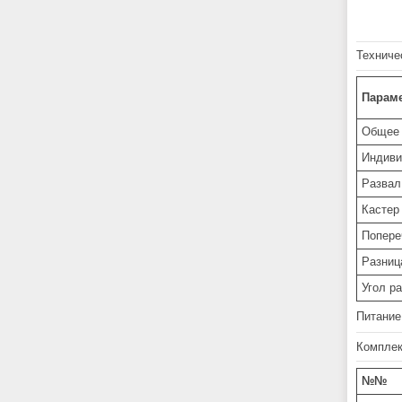
Техниче
Парам
Общее 
Индиви
Развал
Кастер
Попере
Разниц
Угол р
Питание
Комплек
№№