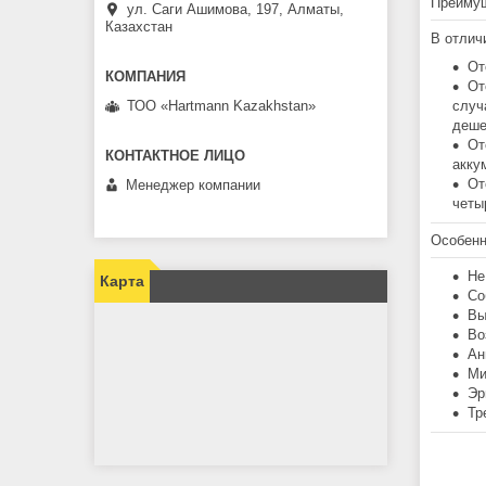
Преиму
ул. Саги Ашимова, 197, Алматы,
Казахстан
В отлич
От
От
ТОО «Hartmann Kazakhstan»
случ
деше
От
акку
От
Менеджер компании
четы
Особенн
Не
Карта
Со
Вы
Во
Ан
Ми
Эр
Тр