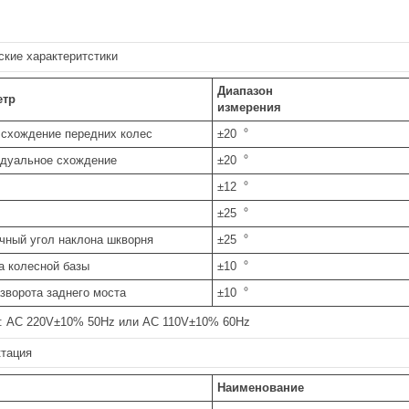
ские характеритстики
Диапазон
етр
измерения
схождение передних колес
±20︒
дуальное схождение
±20︒
±12︒
±25︒
чный угол наклона шкворня
±25︒
а колесной базы
±10︒
азворота заднего моста
±10︒
: AC 220V±10% 50Hz или AC 110V±10% 60Hz
тация
Наименование