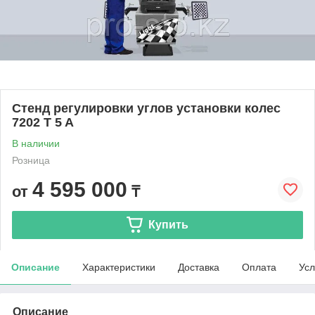
Стенд регулировки углов установки колес
7202 T 5 A
В наличии
Розница
4 595 000
от
₸
Купить
Описание
Характеристики
Доставка
Оплата
Усл
Описание