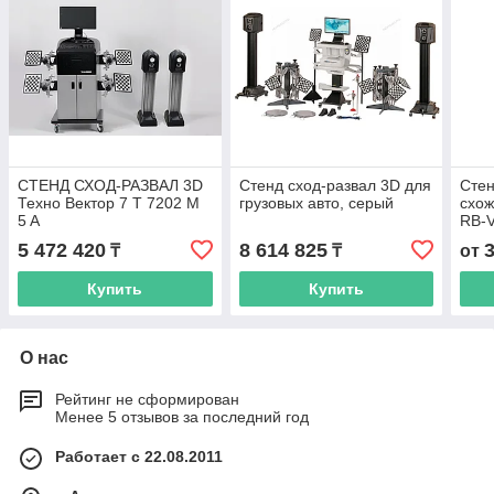
СТЕНД СХОД-РАЗВАЛ 3D
Стенд сход-развал 3D для
Стен
Техно Вектор 7 T 7202 M
грузовых авто, серый
схож
5 A
RB-V
5 472 420
8 614 825
₸
₸
от
Купить
Купить
О нас
Рейтинг не сформирован
Менее 5 отзывов за последний год
Работает с 22.08.2011