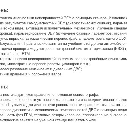
ень:
тодика диагностики неисправностей ЭСУ с помощью сканера. Изучение ск
из результатов самодиагностики ЭБУ (диагностических ошибок), параме
ическом виде, активация исполнительных механизмов. Изучение специа
бровка), параметрирование ЭБУ (изменение базовых параметров, ограни
унок впрыска, автоматический перенос файла параметров с одного ЭБУ 
бслуживания. Практические занятия на учебном стенде или автомобиле;
тодика проверки модуляторов электронной системы торможения (EBS) г
тавки Jaltest ETM;
горитмы поиска неисправностей по самым распространённым симптомам:
ива, многократные перебои работы цилиндров и т.д.;
есеобразование бензиновых и дизельных ДВС;
тчики вращения и положения валов.
ень:
агностика датчиков вращения с помощью осциллографа;
оверка синхронности установки коленчатого и распределительного вало
рипт Шульгина для диагностики равномерности вращения коленчатого в
спресс диагностика механических неисправностей ДВС с помощью осци
ильность фаз ГРМ, тепловые зазоры клапанов, сопротивление выхлопно
актические занятия на учебном стенде или автомобиле.