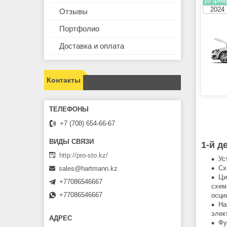
16 фев
2024
Отзывы
Портфолио
Доставка и оплата
Контакты
+7 (708) 654-66-67
1-й д
http://pro-sto.kz/
Ус
Сх
sales@hartmann.kz
Ци
+77086546667
схем
+77086546667
осци
На
элек
Фу