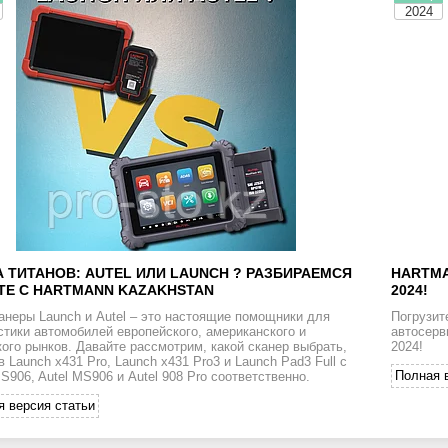
2024
А ТИТАНОВ: AUTEL ИЛИ LAUNCH ? РАЗБИРАЕМСЯ
HARTMA
ТЕ С HARTMANN KAZAKHSTAN
2024!
анеры Launch и Autel – это настоящие помощники для
Погрузит
стики автомобилей европейского, американского и
автосерв
кого рынков. Давайте рассмотрим, какой сканер выбрать,
2024!
в Launch x431 Pro, Launch x431 Pro3 и Launch Pad3 Full с
Полная 
MS906, Autel MS906 и Autel 908 Pro соответственно.
я версия статьи