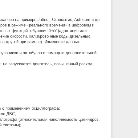
анера на примере Jaltest, Cканматик, Autocom и др.
тров в режиме «реального времени» в цифровом и
льных функций: обучения ЭБУ (адаптация или
чение скорости, калибровочные коды дизельных
на другой при замене). Изменение данных
рузовиков и автобусов с помощью дополнительной
 не запускается двигатель, повышенный расход
в с применением осциллографа;
ала ДВС;
ллографа (относительная наполняемость цилиндров,
й системы);