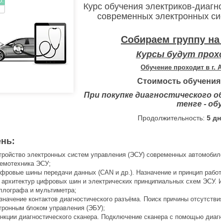
р.
Курс обучения электриков-диагн
современных электронных си
Собираем группу на 
Курсы будут прохо
Обучение проходит в г.
Стоимость обучения
При покупке диагностического о
тенге - об
Продолжительность:
5 дн
ень:
тройство электронных систем управления (ЭСУ) современных автомобилей
емотехника ЭСУ;
фровые шины передачи данных (CAN и др.). Назначение и принцип рабо
 архитектур цифровых шин и электрических принципиальных схем ЭСУ. 
ллографа и мультиметра;
значение контактов диагностического разъёма. Поиск причины отсутств
тронным блоком управления (ЭБУ);
нкции диагностического сканера. Подключение сканера с помощью диагно