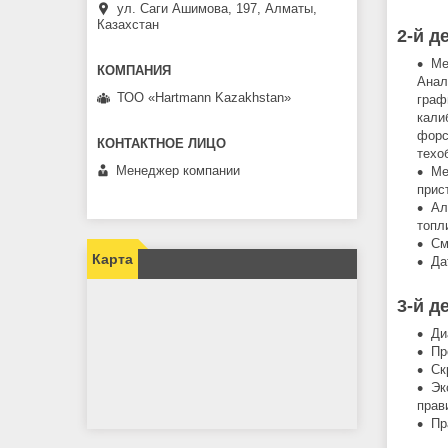
ул. Саги Ашимова, 197, Алматы,
Казахстан
2-й д
Ме
Анал
ТОО «Hartmann Kazakhstan»
граф
кали
форс
техо
Менеджер компании
Ме
прис
Ал
топл
См
Карта
Да
3-й д
Ди
Пр
Ск
Эк
прав
Пр