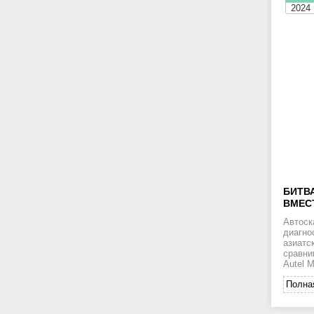
2024
БИТВ
ВМЕС
Автоск
диагно
азиатс
сравни
Autel 
Полна