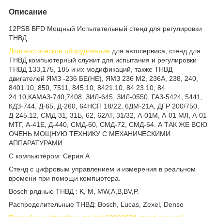
Описание
12PSB BFD Мощный Испытательный стенд для регулировки
ТНВД
Диагностическое оборудование
для автосервиса, стенд для
ТНВД компьютерный служит для испытания и регулировки
ТНВД 133,175, 185 и их модификаций, также ТНВД
двигателей ЯМЗ -236 БЕ(НЕ), ЯМЗ 236 М2, 236А, 238, 240,
8401.10, 850, 7511, 845.10, 8421.10, 84 23.10, 84
24.10,КАМАЗ-740,7408, ЗИЛ-645, ЗИЛ-0550, ГАЗ-5424, 5441,
КДЗ-744, Д-65, Д-260, 64НСП 18/22, 6ДМ-21А, ДГР 200/750,
Д-245.12, СМД-31, 31Б, 62, 62АТ, 31/32, А-01М, А-01 МЛ, А-01
МТГ, А-41Е, Д-440, СМД-60, СМД-72, СМД-64. А ТАК ЖЕ ВСЮ
ОЧЕНЬ МОЩНУЮ ТЕХНИКУ С МЕХАНИЧЕСКИМИ
АППАРАТУРАМИ.
С компьютером: Серия A
Стенд с цифровым управлением и измерения в реальном
времени при помощи компьютера.
Bosch рядные ТНВД : K, M, MW,A,B,BV,P.
Распределительные ТНВД: Bosch, Lucas, Zexel, Denso