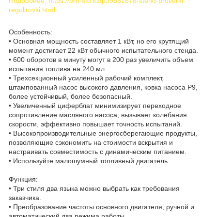
Подробнее: https://pro-sto.kz/p39882878-stend-proverki-
regulirovki.html
Особенность:
• Основная мощность составляет 1 кВт, но его крутящий
момент достигает 22 кВт обычного испытательного стенда.
• 600 оборотов в минуту могут в 200 раз увеличить объем
испытания топлива на 240 мл.
• Трехсекционный усиленный рабочий комплект,
штампованный насос высокого давления, ковка насоса Р9,
более устойчивый, более безопасный.
• Увеличенный циферблат минимизирует переходное
сопротивление масляного насоса, вызывает колебания
скорости, эффективно повышает точность испытаний.
• Высокопроизводительные энергосберегающие продукты,
позволяющие сэкономить на стоимости вскрытия и
настраивать совместимость с динамическим питанием.
• Используйте малошумный топливный двигатель.
Функция:
• Три стиля два языка можно выбрать как требования
заказчика.
• Преобразование частоты основного двигателя, ручной и
автоматический два режима работы.