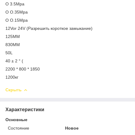
О 3.5Мра
О О.35Мра
О О.15Мра
12Vor 24V (Разрешить короткое замыкание)
125ММ
830ММ
50L
40 ± 2 ° (
2200 * 800 * 1850
1200кг
Скрыть
Характеристики
Основные
Состояние
Новое