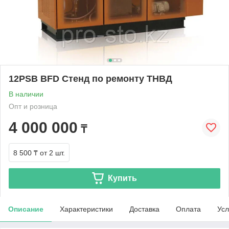
12PSB BFD Стенд по ремонту ТНВД
В наличии
Опт и розница
4 000 000
₸
8 500 ₸
от 2 шт.
Купить
Описание
Характеристики
Доставка
Оплата
Усл