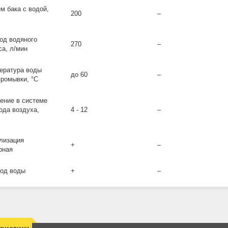
м бака с водой,
200
–
од водяного
270
–
са, л/мин
ература воды
до 60
–
промывки, °С
ение в системе
ода воздуха,
4 - 12
–
лизация
+
–
рная
од воды
+
–
еристики