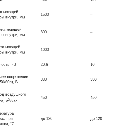
а моющей
1500
–
ры внутри, мм
ина моющей
800
–
ры внутри, мм
та моющей
1000
–
ры внутри, мм
ость, кВт
20,6
10
чее напряжение
380
380
50/60гц, В
од воздушного
450
450
3
са, м
/час
ература
уха при
до 120
до 120
ушки, °С