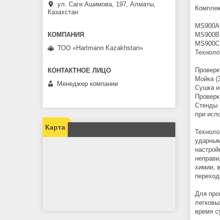
ул. Саги Ашимова, 197, Алматы,
Комплек
Казахстан
MS900A 
MS900B 
MS900C 
ТОО «Hartmann Kazakhstan»
Техноло
Проверк
Мойка (
Менеджер компании
Сушка и
Проверк
Стенды 
при исп
Карта
Техноло
ударным
настрой
неправи
химии, 
переход
Для про
легковы
время с