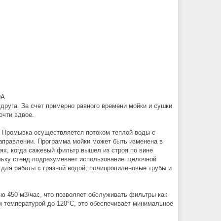
0A
друга. За счет примерно равного времени мойки и сушки
очти вдвое.
. Промывка осуществляется потоком теплой воды с
аправлении. Программа мойки может быть изменена в
х, когда сажевый фильтр вышел из строя по вине
ольку стенд подразумевает использование щелочной
 для работы с грязной водой, полипропиленовые трубы и
ю 450 м3/час, что позволяет обслуживать фильтры как
м температурой до 120°С, это обеспечивает минимальное