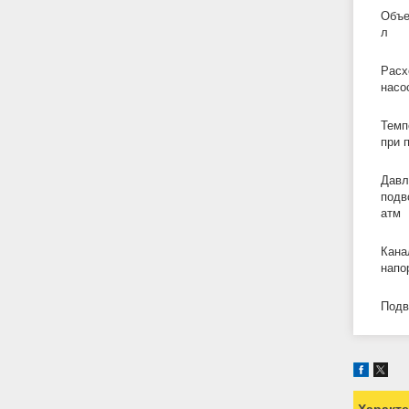
Объе
л
Расх
насо
Темп
при 
Давл
подв
атм
Кана
напо
Подв
Характ