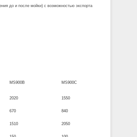
ения до и после мойки) с возможностью экспорта
MS900B
MS900C
2020
1550
670
840
1510
2050
150
100