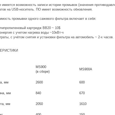
е имеется возможность записи истории промывок (значения противодавл
атов на USB-носитель. ПО имеет возможность обновления.
имость промывки одного сажевого фильтра включает в себя:
липропиленовый картридж BB20 ~ 10$
энергия с учетом нагрева воды ~10кВт⋅ч
траты, с учётом снятия и установки фильтра на автомобиль ~ 2-х часов.
ТЕРИСТИКИ
MS900
MS900A
(в сборе)
а, мм
2600
600
на, мм
840
670
та, мм
2050
1610
кг
400
150