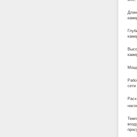
Длин
каме
Глуб
каме
Высо
каме
Мощн
Рабо
сети 
Расх
насо
Темп
возд
прос