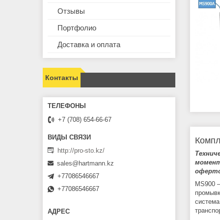
Отзывы
Портфолио
Доставка и оплата
Контакты
+7 (708) 654-66-67
Компл
http://pro-sto.kz/
Технич
момент
sales@hartmann.kz
оферто
+77086546667
MS900 –
+77086546667
промывк
система
транспо