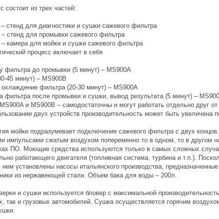
с состоит из трех частей:
– стенд для диагностики и сушки сажевого фильтра
– стенд для промывки сажевого фильтра
– камера для мойки и сушки сажевого фильтра
гический процесс включает в себя
у фильтра до промывки (5 минут) – MS900A
30-45 минут) – MS900B
 охлаждение фильтра (20-30 минут) – MS900A
а фильтра после промывки и сушки, вывод результата (5 минут) – MS90
MS900A и MS900B – самодостаточны и могут работать отдельно друг от 
ользовании двух устройств производительность может быть увеличена п
гия мойки подразумевает подключение сажевого фильтра с двух концов
и импульсами сжатым воздухом попеременно то в одном, то в другом н
ках ПО. Моющие средства используются только в самых сложных случая
льно работающего двигателя (топливная система, турбина и т.п.). Поск
в нем установлены насосы итальянского производства, предназначенные
ники из нержавеющей стали. Объем бака для воды – 200л.
верки и сушки используется бловер с максимальной производительность
х, так и грузовых автомобилей. Сушка осуществляется горячим воздухо
ушки.