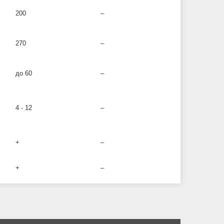
200
–
270
–
до 60
–
4 - 12
–
+
–
+
–