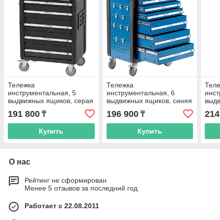
Тележка
Тележка
Тел
инструментальная, 5
инструментальная, 6
инст
выдвижных ящиков, серая
выдвижных ящиков, синяя
выдв
T5NG
T6NB
T7N
191 800
196 900
214
₸
₸
Купить
Купить
О нас
Рейтинг не сформирован
Менее 5 отзывов за последний год
Работает с 22.08.2011