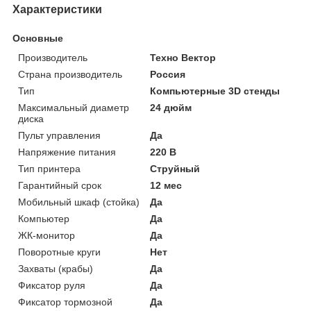
Характеристики
Основные
Производитель
Техно Вектор
Страна производитель
Россия
Тип
Компьютерные 3D стенды
Максимальный диаметр
24 дюйм
диска
Пульт управления
Да
Напряжение питания
220 В
Тип принтера
Струйный
Гарантийный срок
12 мес
Мобильный шкаф (стойка)
Да
Компьютер
Да
ЖК-монитор
Да
Поворотные круги
Нет
Захваты (крабы)
Да
Фиксатор руля
Да
Фиксатор тормозной
Да