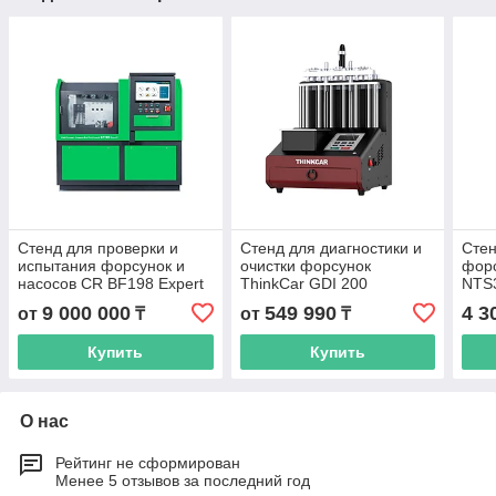
Стенд для проверки и
Стенд для диагностики и
Сте
испытания форсунок и
очистки форсунок
фор
насосов CR BF198 Expert
ThinkCar GDI 200
NTS
Common Rail
9 000 000
549 990
4 3
от
₸
от
₸
Купить
Купить
О нас
Рейтинг не сформирован
Менее 5 отзывов за последний год