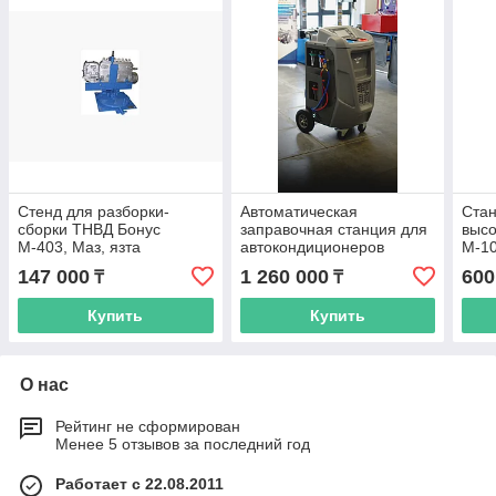
Стенд для разборки-
Автоматическая
Стан
сборки ТНВД Бонус
заправочная станция для
высо
М-403, Маз, язта
автокондиционеров
М-1
Vgarazhax V500
147 000
1 260 000
600
₸
₸
Купить
Купить
О нас
Рейтинг не сформирован
Менее 5 отзывов за последний год
Работает с 22.08.2011