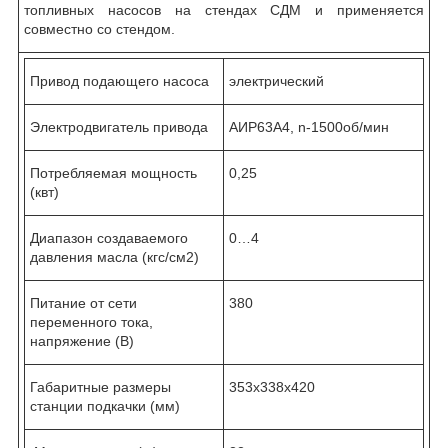
топливных насосов на стендах СДМ и применяется
совместно со стендом.
Привод подающего насоса
электрический
Электродвигатель привода
АИР63А4, n-1500об/мин
Потребляемая мощность
0,25
(квт)
Диапазон создаваемого
0…4
давления масла (кгс/см2)
Питание от сети
380
переменного тока,
напряжение (В)
Габаритные размеры
353х338х420
станции подкачки (мм)