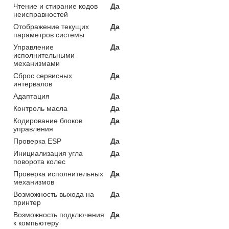
Чтение и стирание кодов
Да
неисправностей
Отображение текущих
Да
параметров системы
Управление
Да
исполнительными
механизмами
Сброс сервисных
Да
интервалов
Адаптация
Да
Контроль масла
Да
Кодирование блоков
Да
управления
Проверка ESP
Да
Инициализация угла
Да
поворота колес
Проверка исполнительных
Да
механизмов
Возможность выхода на
Да
принтер
Возможность подключения
Да
к компьютеру