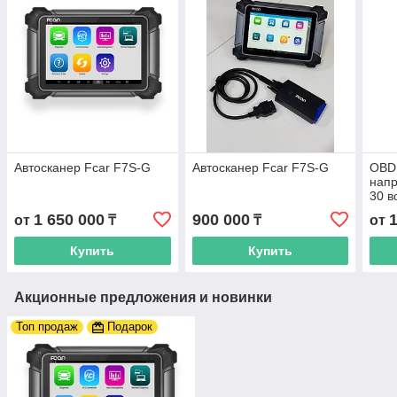
Автосканер Fcar F7S-G
Автосканер Fcar F7S-G
OBD 
напр
30 в
1 650 000
900 000
от
₸
₸
от
Купить
Купить
Акционные предложения и новинки
Топ продаж
Подарок