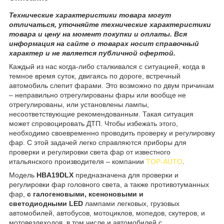
Технические характеристики товара могут
отличаться, уточняйте технические характеристики
товара и цену на момент покупки и оплаты. Вся
информация на сайте о товарах носит справочный
характер и не является публичной офертой.
Каждый из нас когда-либо сталкивался с ситуацией, когда в
темное время суток, двигаясь по дороге, встречный
автомобиль слепит фарами. Это возможно по двум причинам
– неправильно отрегулированы фары или вообще не
отрегулированы, или установлены лампы,
несоответствующие рекомендованным. Такая ситуация
может спровоцировать ДТП. Чтобы избежать этого,
необходимо своевременно проводить проверку и регулировку
фар. С этой задачей легко справляются приборы для
проверки и регулировки света фар от известного
итальянского производителя – компании
TOP-AUTO
.
Модель
HBA
19
DLX
предназначена для проверки и
регулировки фар головного света, а также противотуманных
фар,
с галогеновыми, ксеноновыми
и
светодиодными
LED
лампами легковых, грузовых
автомобилей, автобусов, мотоциклов, мопедов, скутеров, и
мотовездеходов, в том числе и автомобилей с