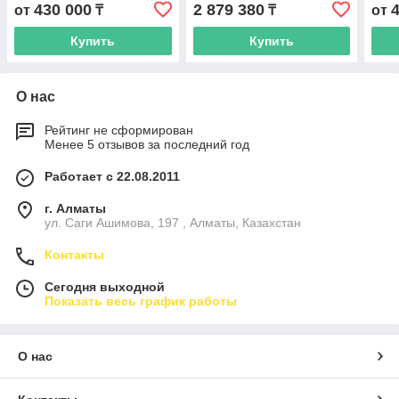
HBA26DLX
(Ита
430 000
2 879 380
от
₸
₸
от
Купить
Купить
О нас
Рейтинг не сформирован
Менее 5 отзывов за последний год
Работает с 22.08.2011
г. Алматы
ул. Саги Ашимова, 197 , Алматы, Казахстан
Контакты
Сегодня выходной
Показать весь график работы
О нас