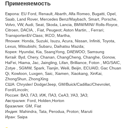
Применяемость
Европа: EU Ford, Renault, Abarth, Alfa Romeo, Bugatti, Opel,
Saab, Land Rover, Mercedes Benz/Maybach, Smart, Porsche,
Volvo, VW, Audi, Seat, Skoda, Lancia, BMW/MINI/ Rolls-Royce,
Citroen, DACIA, , Fiat, Peugeot; Aston Martin, , Ferrari;
Transporter&V-Class; IKCO, Martha,
Япония: Honda, Suzuki, Isuzu, Acura, Nissan, Infiniti, Toyota,
Lexus, Mitsubishi, Subaru, Daihatsu Mazda;
Корея: Hyundai, Kia, SsangYong, DAEWOO; Samsung
Китай: Byd, Chery, Chanan, ChangCheng, Changhe, Gonow,
HaFei, Hiama, Jac, Jaingling, Lifan, Brilliance, Foton , MG/SAIC,
Zotye , SGMW, Spark, Tianjin, Weili, Beijin, ECUAID, Gac Chuan
Qi, Kowloon, Luxgen, Saic, Xiamen, Xiaokang, XinKai,
ZhongShun, ZhongXing
США: Chrysler/ Dodge/Jeep, GM/Buick/Cadillac/Chevrolet,
Ford/Lincoln;
Россия: ВАЗ, ГАЗ, ИЖ, ПАЗ, СеАЗ, УАЗ, ЗАЗ;
Австралия: Ford, Holden,Horton
Бразилия: GM, Fiat
Индия: Mahindra, Tata, Perodua, Proton; Maruti
Иран: Saipa