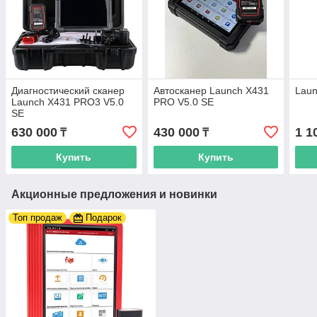
Диагностический сканер
Автосканер Launch X431
Laun
Launch X431 PRO3 V5.0
PRO V5.0 SE
SE
630 000
430 000
1 1
₸
₸
Купить
Купить
Акционные предложения и новинки
Топ продаж
Подарок