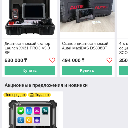
Диагностический сканер
Сканер диагностический
4-х 
Launch X431 PRO3 V5.0
Autel MaxiDAS DS808BT
осц
SE
SCO
630 000
494 000
350
₸
₸
Купить
Купить
Акционные предложения и новинки
Топ продаж
Подарок