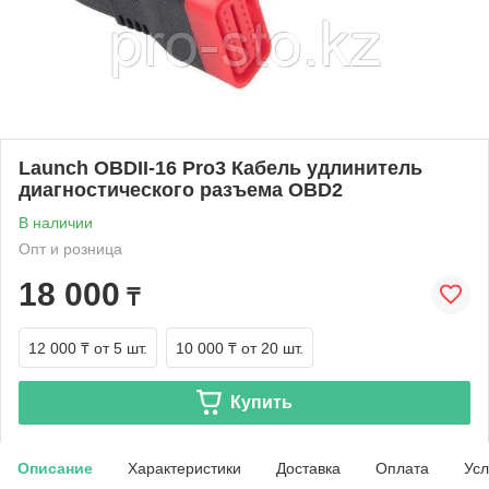
Launch OBDII-16 Pro3 Кабель удлинитель
диагностического разъема OBD2
В наличии
Опт и розница
18 000
₸
12 000 ₸
от 5 шт.
10 000 ₸
от 20 шт.
Купить
Описание
Характеристики
Доставка
Оплата
Усл