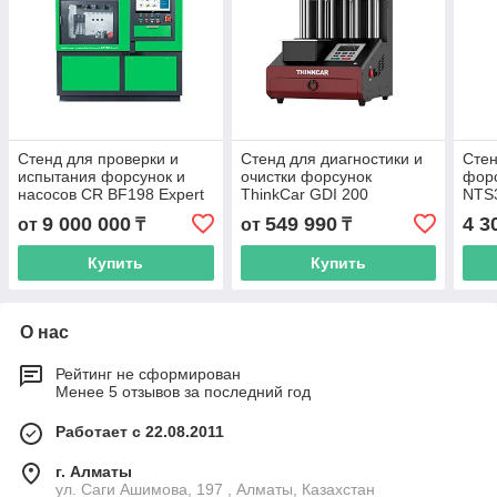
Стенд для проверки и
Стенд для диагностики и
Сте
испытания форсунок и
очистки форсунок
фор
насосов CR BF198 Expert
ThinkCar GDI 200
NTS
Common Rail
9 000 000
549 990
4 3
от
₸
от
₸
Купить
Купить
О нас
Рейтинг не сформирован
Менее 5 отзывов за последний год
Работает с 22.08.2011
г. Алматы
ул. Саги Ашимова, 197 , Алматы, Казахстан