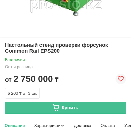
Настольный стенд проверки форсунок
Common Rail EPS200
В наличии
Опт и розница
2 750 000
от
₸
6 200 ₸
от 3 шт.
Купить
Описание
Характеристики
Доставка
Оплата
Усл