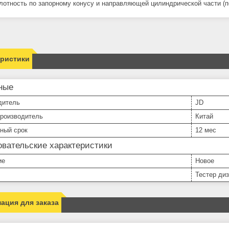
плотность по запорному конусу и направляющей цилиндрической части (п
еристики
ные
дитель
JD
производитель
Китай
ный срок
12 мес
вательские характеристики
ие
Новое
Тестер ди
ация для заказа