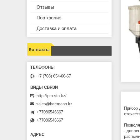
Отзывы
Портфолио
Доставка и оплата
Контакты
+7 (708) 654-66-67
http://pro-sto.kz/
sales@hartmann.kz
Прибор 
+77086546667
отечест
+77086546667
Позволя
- давле
распыли