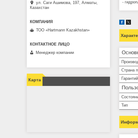
- гидро
ул. Саги Ашимова, 197, Алматы,
Казахстан
ТОО «Hartmann Kazakhstan»
Характ
Основ
Менеджер компании
Произво
Страна 
Гарантий
Карта
Пользо
Состоян
Тип
Информ