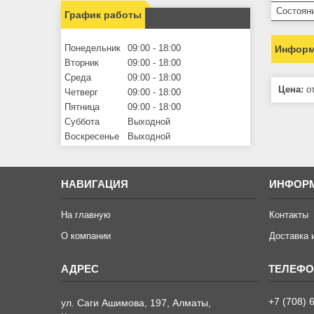
Состоян
График работы
Понедельник
09:00
18:00
Информ
Вторник
09:00
18:00
Среда
09:00
18:00
Цена:
от
Четверг
09:00
18:00
Пятница
09:00
18:00
Суббота
Выходной
Воскресенье
Выходной
НАВИГАЦИЯ
ИНФОР
На главную
Контакты
О компании
Доставка 
+7 (708) 
ул. Саги Ашимова, 197, Алматы,