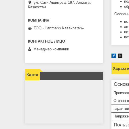
по
ул. Саги Ашимова, 197, Алматы,
об
Казахстан
Особенн
вс
ав
ТОО «Hartmann Kazakhstan»
вс
во
Менеджер компании
Характ
Карта
Основ
Произво
Страна 
Гарантий
Напряже
Пользо