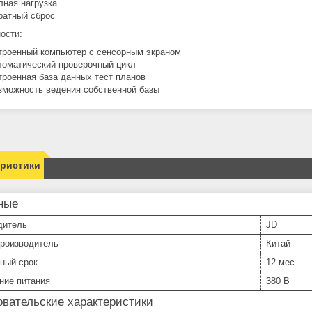
лная нагрузка
ратный сброс
ости:
троенный компьютер с сенсорным экраном
томатический проверочный цикл
троенная база данных тест планов
зможность ведения собственной базы
еристики
ные
дитель
JD
производитель
Китай
ный срок
12 мес
ние питания
380 В
вательские характеристики