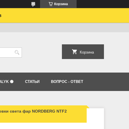
Корзина
в
Корзина
LYK 🟢
СТАТЬИ
ВОПРОС - ОТВЕТ
ровки света фар NORDBERG NTF2