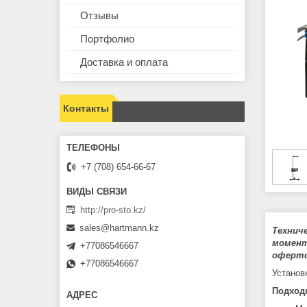
Отзывы
Портфолио
Доставка и оплата
Контакты
+7 (708) 654-66-67
http://pro-sto.kz/
sales@hartmann.kz
Технич
момент
+77086546667
оферто
+77086546667
Установ
Подходя