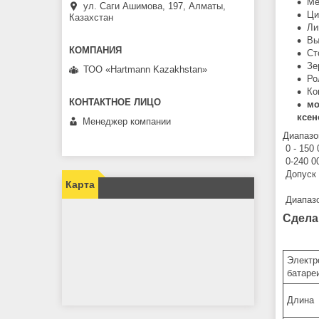
Ме
ул. Саги Ашимова, 197, Алматы,
Ци
Казахстан
Ли
Вы
Ст
Зе
ТОО «Hartmann Kazakhstan»
Ро
Ко
мо
ксен
Менеджер компании
Диапазон
0 - 150 
0-240 0
Допуск 
Карта
Диапазо
Сдела
Электр
батаре
Длина