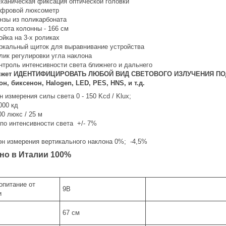
ханическая фиксация оптической головки
фровой люксометр
нзы из поликарбоната
сота колонны - 166 см
ойка на 3-х роликах
ркальный щиток для выравнивание устройства
лик регулировки угла наклона
нтроль интенсивности света ближнего и дальнего
жет ИДЕНТИФИЦИРОВАТЬ ЛЮБОЙ ВИД СВЕТОВОГО ИЗЛУЧЕНИЯ ПОД
он, биксенон, Halogen, LED, PES, HNS, и т.д.
 измерения силы света 0 - 150 Kcd / Klux;
000 кд
00 люкс / 25 м
по интенсивности света +/- 7%
н измерения вертикального наклона 0%; -4,5%
но в Италии 100%
опитание от
9В
и
67 см