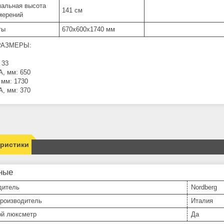
альная высота
141 см
мерений
ты
670х600х1740 мм
РАЗМЕРЫ:
 33
, мм: 650
мм: 1730
, мм: 370
еристики
ные
дитель
Nordberg
производитель
Италия
й люксметр
Да