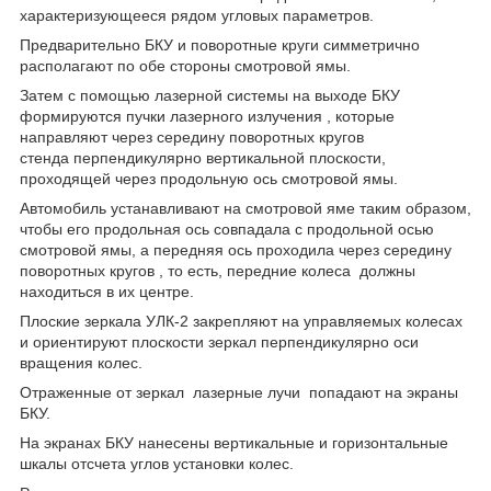
характеризующееся рядом угловых параметров.
Предварительно БКУ и поворотные круги симметрично
распо­лагают по обе стороны смотровой ямы.
Затем с помощью лазерной системы на выходе БКУ
формируются пучки лазерного излуче­ния , которые
направляют через середину поворотных кругов
стенда перпендикулярно вертикальной плоскости,
проходящей через про­дольную ось смотровой ямы.
Автомобиль устанавливают на смот­ровой яме таким образом,
чтобы его продольная ось совпадала с продольной осью
смотровой ямы, а передняя ось проходила через середину
поворотных кругов , то есть, передние колеса долж­ны
находиться в их центре.
Плоские зеркала УЛК-2 закрепляют на упра­вляемых колесах
и ориентируют плоскости зеркал перпендику­лярно оси
вращения колес.
Отраженные от зеркал лазерные лучи попадают на экраны
БКУ.
На экранах БКУ нанесены вертикаль­ные и горизонтальные
шкалы отсчета углов установки колес.