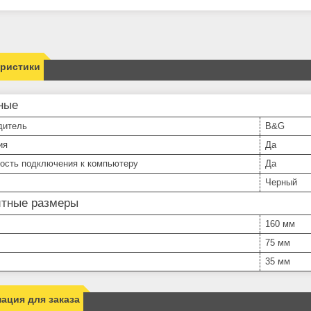
еристики
ные
дитель
B&G
ия
Да
ость подключения к компьютеру
Да
Черный
итные размеры
160 мм
75 мм
35 мм
ация для заказа