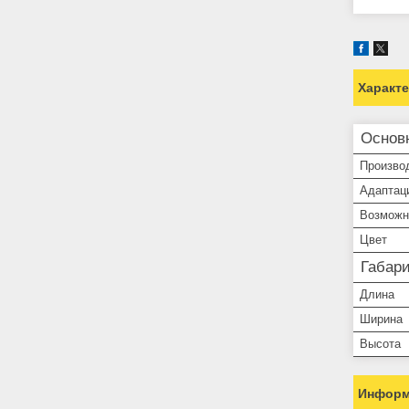
Характ
Основ
Произво
Адаптац
Возможн
Цвет
Габар
Длина
Ширина
Высота
Информ