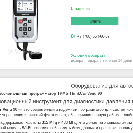
В наличии
Купить
+7 (708) 654-66-67
возврат товара в течение 14 дне
Оборудование для авто
ессиональный программатор TPMS ThinkCar Venu 90
новационный инструмент для диагностики давления 
r Venu 90
— это современный и надёжный программатор для систем конт
у управления и широкий функционал, обеспечивая полную работу с люб
поддерживает частоты
315 МГц
и
433 МГц
, что делает его совместимым
нный модуль
Wi-Fi
позволяет обновлять базу данных и прошивки напряму