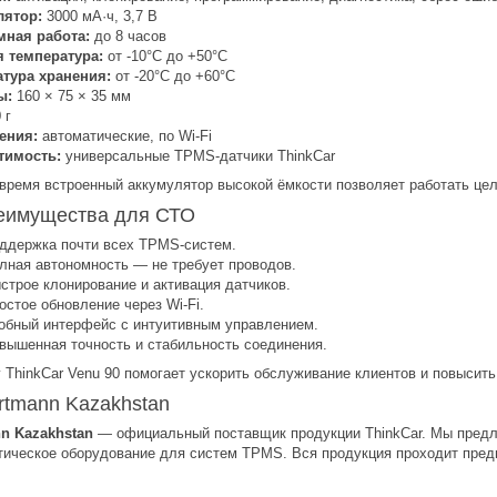
лятор:
3000 мА·ч, 3,7 В
мная работа:
до 8 часов
 температура:
от -10°C до +50°C
тура хранения:
от -20°C до +60°C
ы:
160 × 75 × 35 мм
 г
ения:
автоматические, по Wi-Fi
тимость:
универсальные TPMS-датчики ThinkCar
 время встроенный аккумулятор высокой ёмкости позволяет работать цел
еимущества для СТО
ддержка почти всех TPMS-систем.
лная автономность — не требует проводов.
строе клонирование и активация датчиков.
остое обновление через Wi-Fi.
обный интерфейс с интуитивным управлением.
вышенная точность и стабильность соединения.
 ThinkCar Venu 90 помогает ускорить обслуживание клиентов и повысит
rtmann Kazakhstan
n Kazakhstan
— официальный поставщик продукции ThinkCar. Мы предл
тическое оборудование для систем TPMS. Вся продукция проходит пред