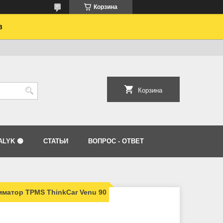
Корзина
в
Корзина
LYK 🟢
СТАТЬИ
ВОПРОС - ОТВЕТ
матор TPMS ThinkCar Venu 90