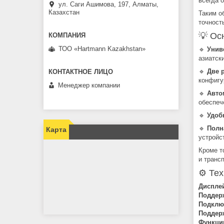
всегда 
ул. Саги Ашимова, 197, Алматы,
Казахстан
Таким о
точност
💡 Ос
ТОО «Hartmann Kazakhstan»
🔹
Унив
азиатск
🔹
Две 
конфигу
Менеджер компании
🔹
Авто
обеспеч
🔹
Удоб
🔹
Полн
Карта
устройс
Кроме т
и транс
⚙️ Те
Диспле
Поддерж
Подклю
Поддер
Функци