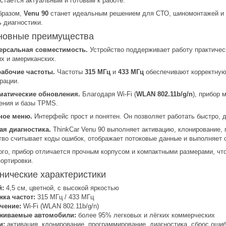
остаётся актуальным и готовым к работе.
бразом,
Venu 90
станет идеальным решением для СТО, шиномонтажей и м
ь диагностики.
новные преимущества
ерсальная совместимость.
Устройство поддерживает работу практичес
их и американских.
рабочие частоты.
Частоты
315 МГц
и
433 МГц
обеспечивают корректную
рации.
матические обновления.
Благодаря Wi-Fi (
WLAN 802.11b/g/n
), прибор 
ения и базы TPMS.
ное меню.
Интерфейс прост и понятен. Он позволяет работать быстро, 
ая диагностика.
ThinkCar Venu 90 выполняет активацию, клонирование, 
тво считывает коды ошибок, отображает потоковые данные и выполняет 
ого, прибор отличается прочным корпусом и компактными размерами, чт
портировки.
хнические характеристики
й:
4,5 см, цветной, с высокой яркостью
ка частот:
315 МГц / 433 МГц
чение:
Wi-Fi (WLAN 802.11b/g/n)
живаемые автомобили:
более 95% легковых и лёгких коммерческих
и:
активация, клонирование, программирование, диагностика, сброс оши