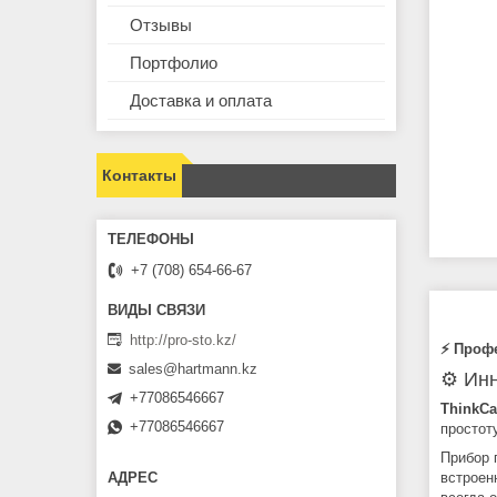
Отзывы
Портфолио
Доставка и оплата
Контакты
+7 (708) 654-66-67
http://pro-sto.kz/
⚡ Проф
sales@hartmann.kz
⚙️ Ин
+77086546667
ThinkCa
+77086546667
простот
Прибор 
встрое