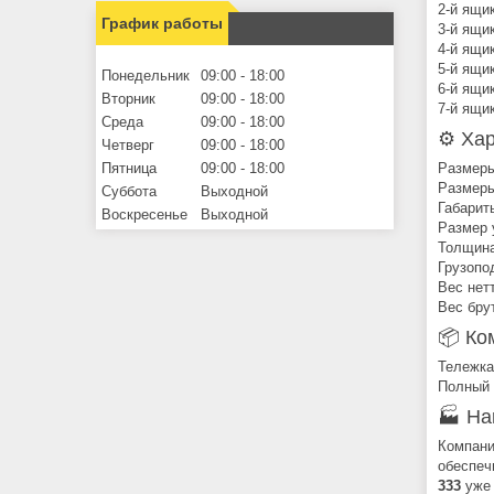
2-й ящи
График работы
3-й ящи
4-й ящи
5-й ящи
Понедельник
09:00
18:00
6-й ящи
Вторник
09:00
18:00
7-й ящи
Среда
09:00
18:00
⚙️ Ха
Четверг
09:00
18:00
Пятница
09:00
18:00
Размеры
Размеры
Суббота
Выходной
Габарит
Воскресенье
Выходной
Размер 
Толщина
Грузопо
Вес нетт
Вес брут
📦 Ко
Тележка
Полный 
🏭 Ha
Компан
обеспеч
333
уже 