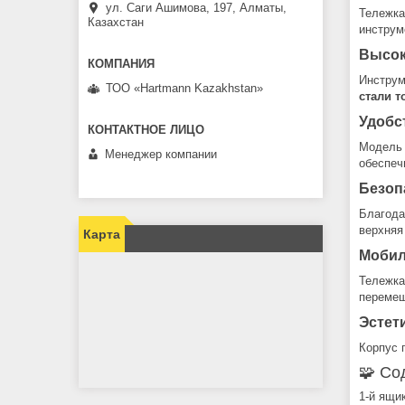
ул. Саги Ашимова, 197, Алматы,
Тележка
Казахстан
инструм
Высок
Инструм
ТОО «Hartmann Kazakhstan»
стали 
Удобс
Модель
Менеджер компании
обеспеч
Безоп
Благода
верхняя
Карта
Мобил
Тележка
перемещ
Эстет
Корпус 
🧩 Со
1-й ящи