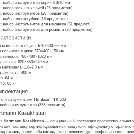
к: набор инструментов серии 6,3/10 мм
к: набор гаечных ключей (26 предметов)
к: набор инструментов (20 предметов)
к: набор плоскогубцев (16 предметов)
к: набор инструментов для механика (51 предмет)
к: набор инструментов для ремонта (28 предметов)
рактеристики
 маленького ящика: 570×400×65 мм
 большого ящика: 570×400×150 мм
ы тележки: 790×480×1020 мм
упаковки: 820×550×940 мм
 материала: 1,0–2,0 мм
дъёмность: 400 кг
о: 64 кг
то: 68 кг
мплектация
 с инструментами
Thinkcar TTK 333
набор инструментов (333 предмета)
rtmann Kazakhstan
ия
Hartmann Kazakhstan
— официальный поставщик профессионального о
иваем поставку сертифицированной продукции, официальную гарантию 
зарекомендовали себя как надёжное решение для профессионалов, цен