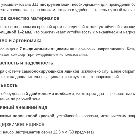
 укомплектована
333 инструментами
, необходимыми для проведения б
енты расположены по ящикам логично и удобно — теперь нужный ключ в
ое качество материалов
енты выполнены из прочной хром-ванадиевой стали, устойчивой к износу
толщиной 1–2 мм
, что обеспечивает устойчивость к механическим нагру
тво и эргономика
 оснащена
7 выдвижными ящиками
на шариковых направляющих. Кажд
ивает комфорт при ежедневном использовании.
асность и надёжность
ря системе
самоблокирующихся ящиков
исключено случайное открыт
 крышка дополнительно защищает инструменты от повреждений.
ьность
 оборудована
5-дюймовыми колёсами
, из которых два — поворотные с
ение по рабочей зоне.
ичный внешний вид
покрыт
порошковой краской
, устойчивой к коррозии, механическим по
держимое ящиков
к: набор инструментов серии 12,5 мм (63 предмета)