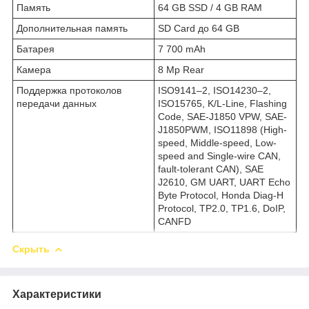
Память
64 GB SSD / 4 GB RAM
Дополнительная память
SD Card до 64 GB
Батарея
7 700 mAh
Камера
8 Mp Rear
Поддержка протоколов
ISO9141–2, ISO14230–2,
передачи данных
ISO15765, K/L-Line, Flashing
Code, SAE-J1850 VPW, SAE-
J1850PWM, ISO11898 (High-
speed, Middle-speed, Low-
speed and Single-wire CAN,
fault-tolerant CAN), SAE
J2610, GM UART, UART Echo
Byte Protocol, Honda Diag-H
Protocol, TP2.0, TP1.6, DoIP,
CANFD
Скрыть
Характеристики