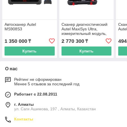
Автосканер Autel
Сканер диагностический
Скан
MS908S3
Autel MaxiSys Ultra,
Aute
измерительный модуль,
J2534, DoIP, D-PDU
1 350 000
2 770 300
494
₸
₸
Купить
Купить
О нас
Рейтинг не сформирован
Менее 5 отзывов за последний год
Работает с 22.08.2011
г. Алматы
ул. Саги Ашимова, 197 , Алматы, Казахстан
Контакты