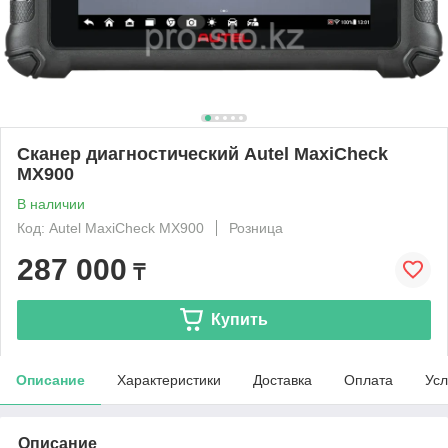
Сканер диагностический Autel MaxiCheck
MX900
В наличии
Код: Autel MaxiCheck MX900
Розница
287 000
₸
Купить
Описание
Характеристики
Доставка
Оплата
Усл
Описание