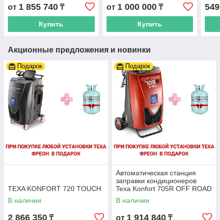
АВТОМОБИЛЬНЫХ
кон
1 855 740
1 000 000
549
от
₸
от
₸
КОНДИЦИОНЕРОВ
TOPAUTO RR400
Купить
Купить
Акционные предложения и новинки
Подарок
Подарок
Автоматическая станция
заправки кондиционеров
TEXA KONFORT 720 TOUCH
Texa Konfort 705R OFF ROAD
В наличии
В наличии
2 866 350
1 914 840
₸
от
₸