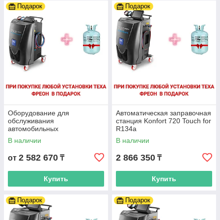
Подарок
Подарок
Оборудование для
Автоматическая заправочная
обслуживания
станция Konfort 720 Touch for
автомобильных
R134a
кондиционеров Texa Konfort
В наличии
В наличии
712 Touch для R134а
2 582 670
2 866 350
от
₸
₸
Купить
Купить
Подарок
Подарок