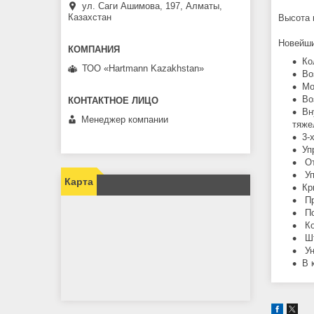
ул. Саги Ашимова, 197, Алматы,
Казахстан
Высота 
Новейши
Ко
ТОО «Hartmann Kazakhstan»
Во
Мо
Во
Вн
Менеджер компании
тяже
3-
Уп
От
Уп
Карта
Кр
Пр
По
Ко
Шт
Ун
В 