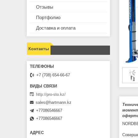
Отзывы
Портфолио
Доставка и оплата
Контакты
+7 (708) 654-66-67
http://pro-sto.kz/
sales@hartmann.kz
Технич
момент
+77086546667
оферто
+77086546667
NORDB
Соверше