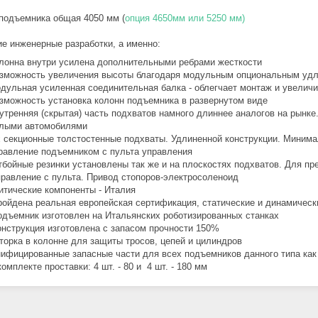
подъемника общая 4050 мм (
опция 4650мм
или 5250 мм
)
е инженерные разработки, а именно:
лонна внутри усилена дополнительными ребрами жесткости
зможность увеличения высоты благодаря модульным опциональным удл
дульная усиленная соединительная балка - облегчает монтаж и увеличи
зможность установка колонн подъемника в развернутом виде
утренняя (скрытая) часть подхватов намного длиннее аналогов на рынке.
лыми автомобилями
х секционные толстостенные подхваты. Удлиненной конструкции. Мини
равление подъемником с пульта управления
бойные резинки установлены так же и на плоскостях подхватов. Для п
равление с пульта. Привод стопоров-электросоленоид
итические компоненты - Италия
ойдена реальная европейская сертификация, статические и динамическ
дъемник изготовлен на Итальянских роботизированных станках
нструкция изготовлена с запасом прочности 150%
орка в колонне для защиты тросов, цепей и цилиндров
ифицированные запасные части для всех подъемников данного типа как 
комплекте проставки: 4 шт. - 80 и 4 шт. - 180 мм