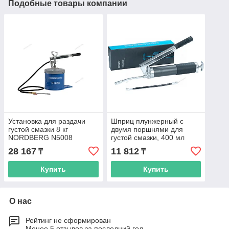
Подобные товары компании
Установка для раздачи
Шприц плунжерный с
густой смазки 8 кг
двумя поршнями для
NORDBERG N5008
густой смазки, 400 мл
NORDBERG NO2402
28 167
11 812
₸
₸
Купить
Купить
О нас
Рейтинг не сформирован
Менее 5 отзывов за последний год