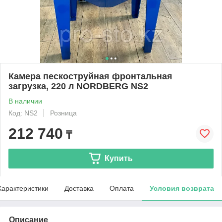
Камера пескоструйная фронтальная
загрузка, 220 л NORDBERG NS2
В наличии
Код: NS2
Розница
212 740
₸
Купить
Характеристики
Доставка
Оплата
Условия возврата
Описание