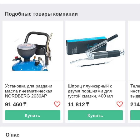
Подобные товары компании
Установка для раздачи
Шприц плунжерный с
Тел
масла пневматическая
двумя поршнями для
инст
NORDBERG 2630AP
густой смазки, 400 мл
выдв
NORDBERG NO2402
T7N
91 460
11 812
214
₸
₸
Купить
Купить
О нас