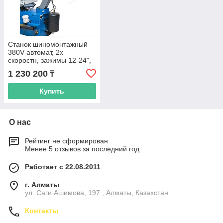
Станок шиномонтажный
380V автомат, 2х
скоростн, зажимы 12-24",
взрыв подк, синий
1 230 200
₸
NORDBERG 4640ID
Купить
О нас
Рейтинг не сформирован
Менее 5 отзывов за последний год
Работает с 22.08.2011
г. Алматы
ул. Саги Ашимова, 197 , Алматы, Казахстан
Контакты