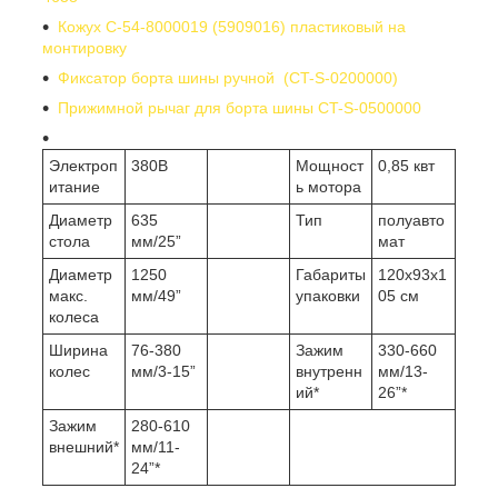
Кожух C-54-8000019 (5909016) пластиковый на
монтировку
Фиксатор борта шины ручной (CT-S-0200000)
Прижимной рычаг для борта шины
CT-S-0500000
Электроп
380В
Мощност
0,85 квт
итание
ь мотора
Диаметр
635
Тип
полуавто
стола
мм/25”
мат
Диаметр
1250
Габариты
120х93х1
макс.
мм/49”
упаковки
05 см
колеса
Ширина
76-380
Зажим
330-660
колес
мм/3-15”
внутренн
мм/13-
ий*
26”*
Зажим
280-610
внешний*
мм/11-
24”*