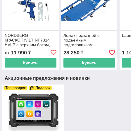
NORDBERG
Лежак подкатной с
Laun
КРАСКОПУЛЬТ NP7314
подъемным
HVLP с верхним баком,
подголовником
сопло 1,4 мм
NORDBERG N30C4
11 990
28 250
1 1
от
₸
₸
Купить
Купить
Акционные предложения и новинки
Топ продаж
Подарок