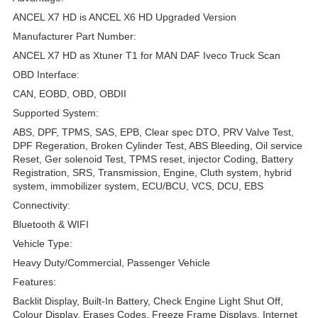
ANCEL X7 HD is ANCEL X6 HD Upgraded Version
Manufacturer Part Number:
ANCEL X7 HD as Xtuner T1 for MAN DAF Iveco Truck Scan
OBD Interface:
CAN, EOBD, OBD, OBDII
Supported System:
ABS, DPF, TPMS, SAS, EPB, Clear spec DTO, PRV Valve Test,
DPF Regeration, Broken Cylinder Test, ABS Bleeding, Oil service
Reset, Ger solenoid Test, TPMS reset, injector Coding, Battery
Registration, SRS, Transmission, Engine, Cluth system, hybrid
system, immobilizer system, ECU/BCU, VCS, DCU, EBS
Connectivity:
Bluetooth & WIFI
Vehicle Type:
Heavy Duty/Commercial, Passenger Vehicle
Features:
Backlit Display, Built-In Battery, Check Engine Light Shut Off,
Colour Display, Erases Codes, Freeze Frame Displays, Internet