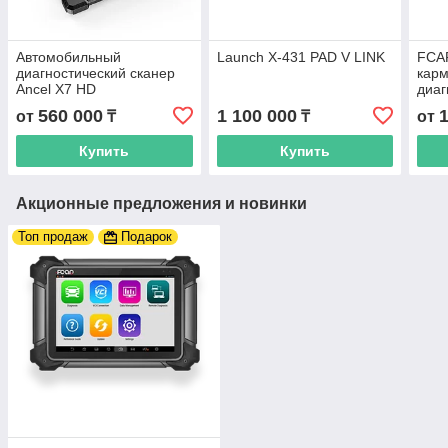
Автомобильный
Launch X-431 PAD V LINK
FCAR
диагностический сканер
кар
Ancel X7 HD
диаг
авто
560 000
1 100 000
от
₸
₸
от
Купить
Купить
Акционные предложения и новинки
Топ продаж
Подарок