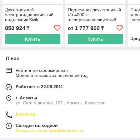
Двухстоечный
Подъемник двухстоечный
Под
электрогидравлический
г/п 4000 кг.
коро
подъемник Sivik
электрогидравлический
напо
ПГА-4000-НС
KraftWell арт. KRW4ML
850 924
1 777 900
₸
от
₸
Цен
Купить
Купить
О нас
Рейтинг не сформирован
Менее 5 отзывов за последний год
Работает с 22.08.2011
г. Алматы
ул. Саги Ашимова, 197 , Алматы, Казахстан
Контакты
Сегодня выходной
Показать весь график работы